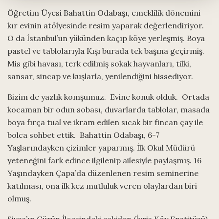
Öğretim Üyesi Bahattin Odabaşı, emeklilik dönemini
kır evinin atölyesinde resim yaparak değerlendiriyor.
O da İstanbul’un yükünden kaçıp köye yerleşmiş. Boya
pastel ve tablolarıyla Kışı burada tek başına geçirmiş.
Mis gibi havası, terk edilmiş sokak hayvanları, tilki,
sansar, sincap ve kuşlarla, yenilendiğini hissediyor.
Bizim de yazlık komşumuz. Evine konuk olduk. Ortada
kocaman bir odun sobası, duvarlarda tablolar, masada
boya fırça tual ve ikram edilen sıcak bir fincan çay ile
bolca sohbet ettik. Bahattin Odabaşı, 6-7
Yaşlarındayken çizimler yaparmış. İlk Okul Müdürü
yeteneğini fark edince ilgilenip ailesiyle paylaşmış. 16
Yaşındayken Çapa’da düzenlenen resim seminerine
katılması, ona ilk kez mutluluk veren olaylardan biri
olmuş.
Sivas’ın Gürün İlçesindeki eskiden (İvris Köy Enstitüsü)